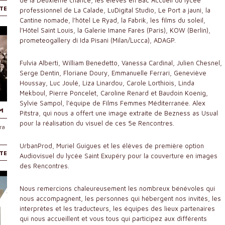
de la Deuxième chance, les élèves en Bac Accueil du lycée
ITE
professionnel de La Calade, LuDigital Studio, Le Port a jauni, la
Cantine nomade, l’hôtel Le Ryad, la Fabrik, les films du soleil,
l’Hôtel Saint Louis, la Galerie Imane Farès (Paris), KOW (Berlin),
prometeogallery di Ida Pisani (Milan/Lucca), ADAGP.
Fulvia Alberti, William Benedetto, Vanessa Cardinal, Julien Chesnel,
Serge Dentin, Floriane Doury, Emmanuelle Ferrari, Geneviève
Houssay, Luc Joulé, Liza Linardou, Carole Lorthiois, Linda
Mekboul, Pierre Poncelet, Caroline Renard et Baudoin Koenig,
Sylvie Sampol, l’équipe de Films Femmes Méditerranée. Alex
M
Pitstra, qui nous a offert une image extraite de Bezness as Usual
pour la réalisation du visuel de ces 5e Rencontres.
ra
UrbanProd, Muriel Guigues et les élèves de première option
ITE
Audiovisuel du lycée Saint Exupéry pour la couverture en images
des Rencontres.
Nous remercions chaleureusement les nombreux bénévoles qui
nous accompagnent, les personnes qui hébergent nos invités, les
interprètes et les traducteurs, les équipes des lieux partenaires
qui nous accueillent et vous tous qui participez aux différents