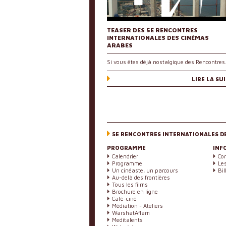
TEASER DES 5E RENCONTRES
INTERNATIONALES DES CINÉMAS
ARABES
Si vous êtes déjà nostalgique des Rencontre
LIRE LA SU
5E RENCONTRES INTERNATIONALES D
PROGRAMME
INF
Calendrier
Co
Programme
Les
Un cinéaste, un parcours
Bil
Au-delà des frontières
Tous les films
Brochure en ligne
Café-ciné
Médiation - Ateliers
WarshatAflam
Meditalents