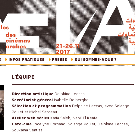
E
INFOS PRATIQUES
PRESSE
QUI SOMMES-NOUS ?
L’ÉQUIPE
Direction artistique
Delphine Leccas
Secrétariat
général
Isabelle Delberghe
Sélection et programmation
Delphine Leccas, avec Solange
Poulet et Michel Serceau
Atelier web séries
Katia Saleh, Nabil El Kente
Café-ciné
Jocelyne Cornand, Solange Poulet, Delphine Leccas,
Soukaina Sentissi