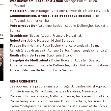
WarshatAflam, l’atelier d’Aflam
Solange Poulet, Julien
Buffavand
Médiation
Camille Ronger, Charlotte Deweerdt, Claude Le Cleach
Communication, presse, site et réseaux sociaux
Julien
Buffavand, Sabrina Achiba
Pôle production
Valentine Bedez, Isabelle Delberghe, Soukaina
Sentissi
ITE
Graphisme
Nicolas Aubert, François Marcziniak
Relecture
Joëlle Metzger, Michel Serceau
Traduction
Nathalie Rosa Bucher (français-anglais) ; Salma
Azmeh (arabe-français) ; Adriana Santos Munoz (anglais-français)
Réalisation du teaser
Stéphanie Sicard
L’équipe de Meditalents
Didier Boujard, Abdellah Oustad,
Abderrahim Aoumri, Isabelle Delberghe, Julien Buffavand, Sabrina
Achiba, Valentine Bedez, Soukaina Sentissi
REMERCIEMENTS
Les apprenti(e)s programmateur (trice)s du centre social Agora,
Virginie Armelin, Rania Youm, Jacques Mandrea, Mauricette
Mazzanti, Virginia Pissano, Mathilde Chèvre, les élèves du collège
e
Marseilleveyre et leur professeur Driss El Hachami, les jurés du
Lycée Montgrand, de l’association Savoir et Devenir et de l’École