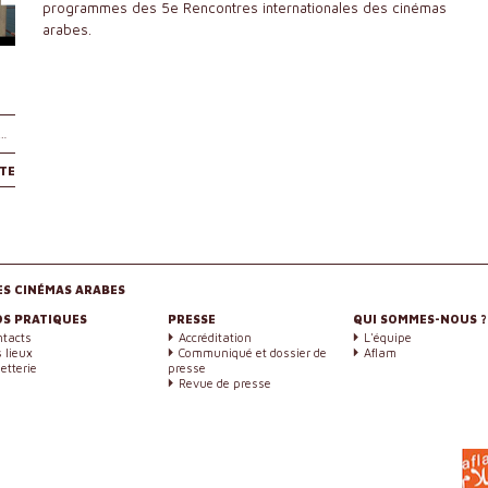
programmes des 5e Rencontres internationales des cinémas
arabes.
s…
ITE
ES CINÉMAS ARABES
OS PRATIQUES
PRESSE
QUI SOMMES-NOUS ?
ntacts
Accréditation
L'équipe
 lieux
Communiqué et dossier de
Aflam
letterie
presse
Revue de presse