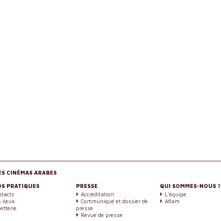
ES CINÉMAS ARABES
OS PRATIQUES
PRESSE
QUI SOMMES-NOUS ?
ntacts
Accréditation
L'équipe
 lieux
Communiqué et dossier de
Aflam
letterie
presse
Revue de presse