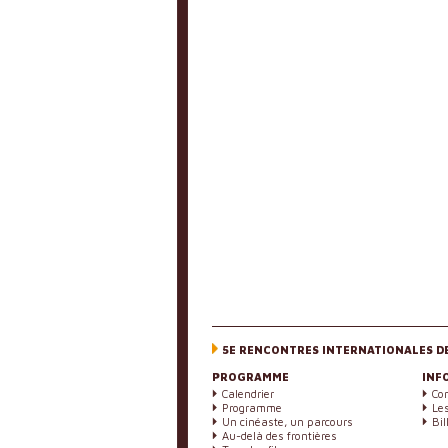
5E RENCONTRES INTERNATIONALES D
PROGRAMME
INF
Calendrier
Co
Programme
Les
Un cinéaste, un parcours
Bil
Au-delà des frontières